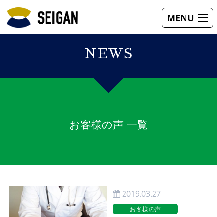
MENU
フレーム
レンズ
補聴器
視力回復
お客様の声
お店案内
NEWS
お客様の声 一覧
2019.03.27
お客様の声