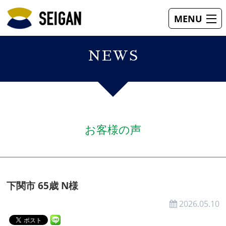
MENU
フレーム
レンズ
補聴器
視力回復
お客様の声
お店案内
NEWS
お客様の声
下関市 65歳 N様
2026.05.10